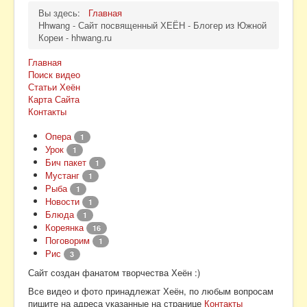
Вы здесь:
Главная
Hhwang - Сайт посвященный ХЕЁН - Блогер из Южной
Кореи - hhwang.ru
Главная
Поиск видео
Статьи Хеён
Карта Сайта
Контакты
Опера
1
Урок
1
Бич пакет
1
Мустанг
1
Рыба
1
Новости
1
Блюда
1
Кореянка
16
Поговорим
1
Рис
3
Сайт создан фанатом творчества Хеён :)
Все видео и фото принадлежат Хеён, по любым вопросам
пишите на адреса указанные на странице
Контакты