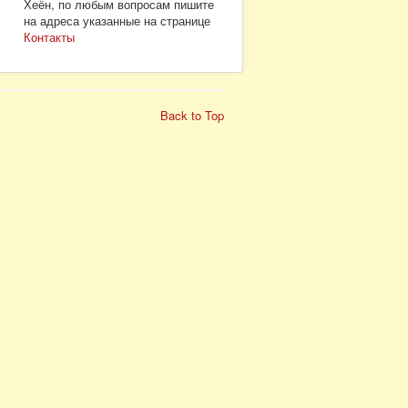
Хеён, по любым вопросам пишите
на адреса указанные на странице
Контакты
Back to Top