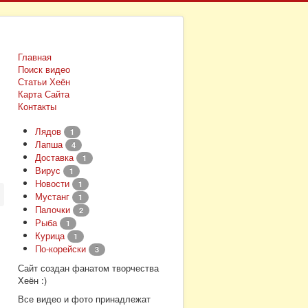
Главная
Поиск видео
Статьи Хеён
Карта Сайта
Контакты
Лядов
1
Лапша
4
Доставка
1
Вирус
1
Новости
1
Мустанг
1
Палочки
2
Рыба
1
Курица
1
По-корейски
3
Сайт создан фанатом творчества
Хеён :)
Все видео и фото принадлежат