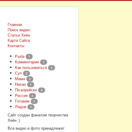
Главная
Поиск видео
Статьи Хеён
Карта Сайта
Контакты
Рыба
1
Комментарии
1
Как пользоваться
1
Суп
2
Мама
1
Нихао
1
По-корейски
3
Россия
1
Готовим
1
Лядов
1
Сайт создан фанатом творчества
Хеён :)
Все видео и фото принадлежат