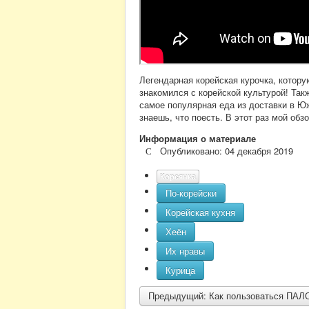
Легендарная корейская курочка, котор
знакомился с корейской культурой! Так
самое популярная еда из доставки в Юж
знаешь, что поесть. В этот раз мой обз
Информация о материале
Опубликовано: 04 декабря 2019
Кореянка
По-корейски
Корейская кухня
Хеён
Их нравы
Курица
Предыдущий: Как пользоваться ПАЛ