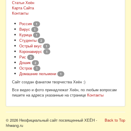
Статьи Хеён
Карта Сайта
Контакты
Россия
1
Вирус
1
Курица
1
Студенты
2
Острый вкус
1
Коронавирус
1
Рис
3
Дошик
2
Остров
1
Домашние пельмени
1
Сайт создан фанатом творчества Хеён :)
Все видео и фото принадлежат Хеён, по любым вопросам
пишите на адреса указанные на странице
Контакты
© 2026 Неофициальный сайт посвященный ХЕЁН -
Back to Top
hhwang.ru