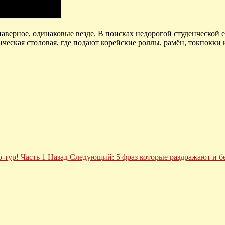
рное, одинаковые везде. В поисках недорогой студенческой ед
ческая столовая, где подают корейские роллы, рамён, токпокки 
-тур! Часть 1
Назад
Следующий: 5 фраз которые раздражают и б