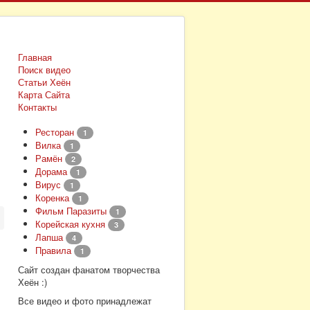
Главная
Поиск видео
Статьи Хеён
Карта Сайта
Контакты
Ресторан
1
Вилка
1
Рамён
2
Дорама
1
Вирус
1
Коренка
1
Фильм Паразиты
1
Корейская кухня
3
Лапша
4
Правила
1
Сайт создан фанатом творчества
Хеён :)
Все видео и фото принадлежат