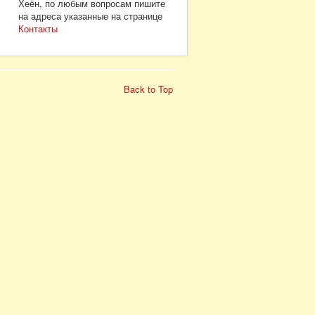
Хеён, по любым вопросам пишите
на адреса указанные на странице
Контакты
Back to Top