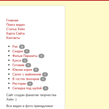
Главная
Поиск видео
Статьи Хеён
Карта Сайта
Контакты
Рис
3
Скидки
1
Фильм Паразиты
1
Кукси
1
Готовим
1
Южная корея
7
Салат с майонезом
1
В гостях блогеров
1
Ресторан
1
Селедка под шубой
1
Сайт создан фанатом творчества
Хеён :)
Все видео и фото принадлежат