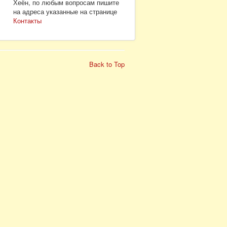
Хеён, по любым вопросам пишите
на адреса указанные на странице
Контакты
Back to Top