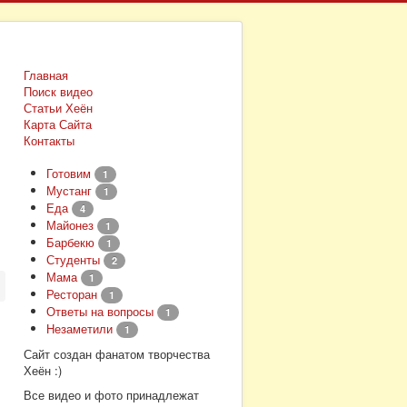
Главная
Поиск видео
Статьи Хеён
Карта Сайта
Контакты
Готовим
1
Мустанг
1
Еда
4
Майонез
1
Барбекю
1
Студенты
2
Мама
1
Ресторан
1
Ответы на вопросы
1
Незаметили
1
Сайт создан фанатом творчества
Хеён :)
Все видео и фото принадлежат